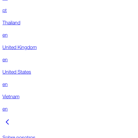
pt
Thailand
en
United Kingdom
en
United States
en
Vietnam
en
Sobre nosotros