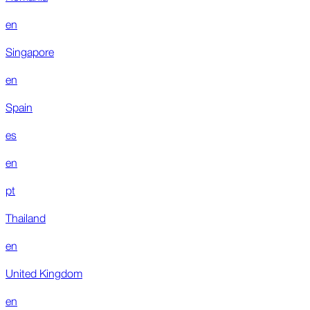
en
Singapore
en
Spain
es
en
pt
Thailand
en
United Kingdom
en