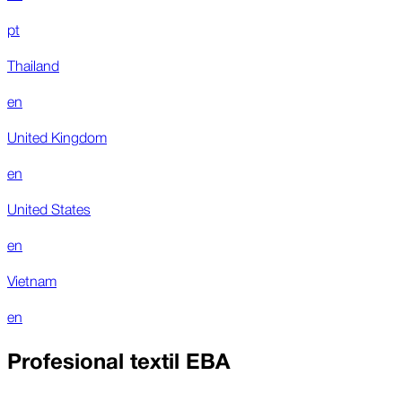
pt
Thailand
en
United Kingdom
en
United States
en
Vietnam
en
Profesional textil EBA