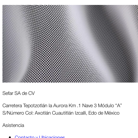
Sefar SA de CV
Carretera Tepotzotlán la Aurora Km .1 Nave 3 Módulo “A”
S/Número Col: Axotlán Cuautitlán Izcalli, Edo de México
Asis­tencia
Contacto y Ubicaciones