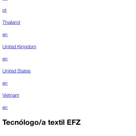
pt
Thailand
en
United Kingdom
en
United States
en
Vietnam
en
Tecnólogo/a textil EFZ