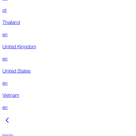
pt
Thailand
en
United Kingdom
en
United States
en
Vietnam
en
Inicio