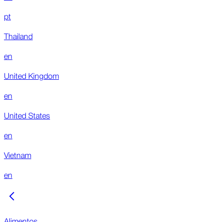
pt
Thailand
en
United Kingdom
en
United States
en
Vietnam
en
Alimentos