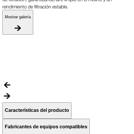
rendimiento de filtración estable.
Mostrar galería
S
L
h
d
r
Características del producto
Fabricantes de equipos compatibles