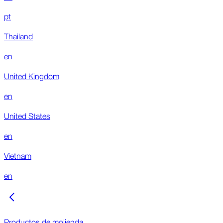
pt
Thailand
en
United Kingdom
en
United States
en
Vietnam
en
Productos de molienda