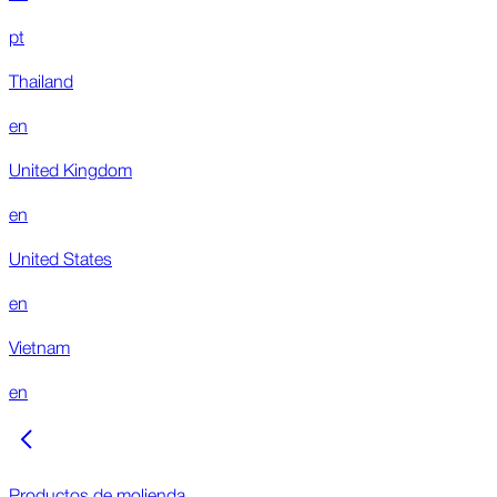
pt
Thailand
en
United Kingdom
en
United States
en
Vietnam
en
Productos de molienda