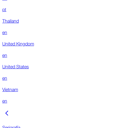
pt
Thailand
en
United Kingdom
en
United States
en
Vietnam
en
Serigrafía