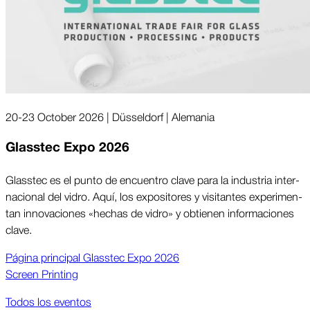
20-23 October 2026 | Düsseldorf | Ale­ma­nia
Glasstec Expo 2026
Glasstec es el punto de en­cuen­tro clave para la in­dus­tria in­ter­
na­cio­nal del vi­dro. Aquí, los ex­po­si­to­res y visi­tan­tes ex­pe­ri­men­
tan in­no­va­cio­nes «he­chas de vi­dro» y ob­tie­nen in­for­ma­cio­nes
cla­ve.
Página prin­ci­pal Glasstec Expo 2026
Screen Printing
Todos los eventos