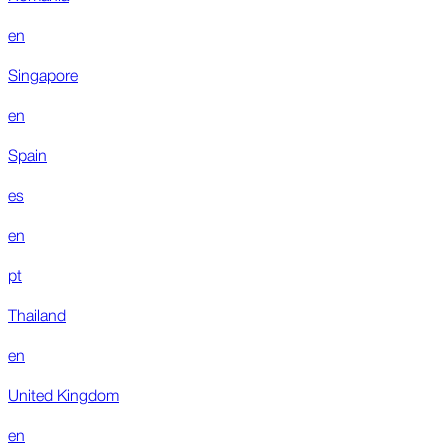
en
Singapore
en
Spain
es
en
pt
Thailand
en
United Kingdom
en