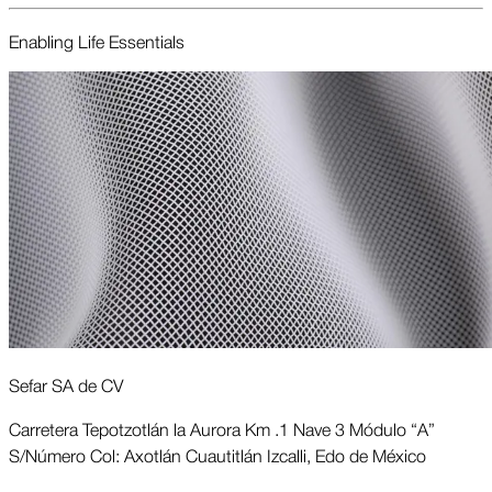
Enabling Life Essentials
Sefar SA de CV
Carretera Tepotzotlán la Aurora Km .1 Nave 3 Módulo “A”
S/Número Col: Axotlán Cuautitlán Izcalli, Edo de México