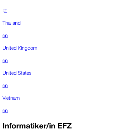
pt
Thailand
en
United Kingdom
en
United States
en
Vietnam
en
Informatiker/in EFZ