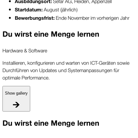
Sefar AG, Heiden, Appenzell
Ausbildungsort: 
August (jährlich)
Startdatum: 
Ende November im vorherigen Jahr
Bewerbungsfrist: 
Du wirst eine Menge lernen
Hardware & Software
Installieren, konfigurieren und warten von ICT-Geräten sowie
Durchführen von Updates und Systemanpassungen für
optimale Performance.
Show gallery
H
Du wirst eine Menge lernen
I