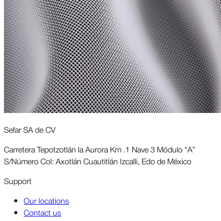
Sefar SA de CV
Carretera Tepotzotlán la Aurora Km .1 Nave 3 Módulo “A”
S/Número Col: Axotlán Cuautitlán Izcalli, Edo de México
Support
Our locations
Contact us