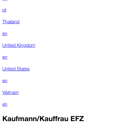
pt
Thailand
en
United Kingdom
en
United States
en
Vietnam
en
Kaufmann/Kauffrau EFZ