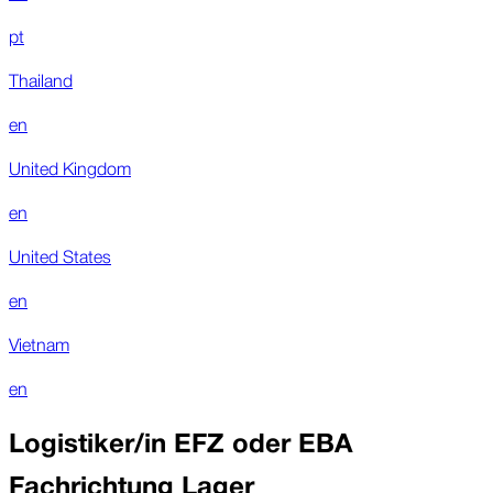
pt
Thailand
en
United Kingdom
en
United States
en
Vietnam
en
Logistiker/in EFZ oder EBA
Fachrichtung Lager