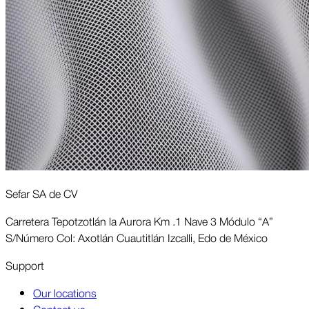
Sefar SA de CV
Carretera Tepotzotlán la Aurora Km .1 Nave 3 Módulo “A”
S/Número Col: Axotlán Cuautitlán Izcalli, Edo de México
Support
Our locations