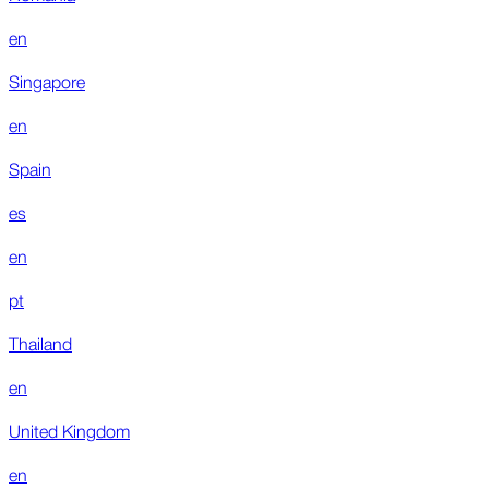
en
Singapore
en
Spain
es
en
pt
Thailand
en
United Kingdom
en