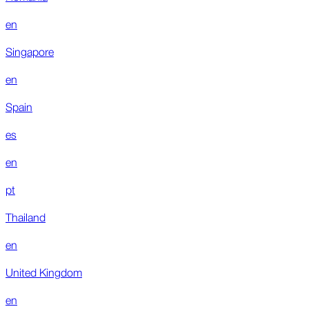
en
Singapore
en
Spain
es
en
pt
Thailand
en
United Kingdom
en