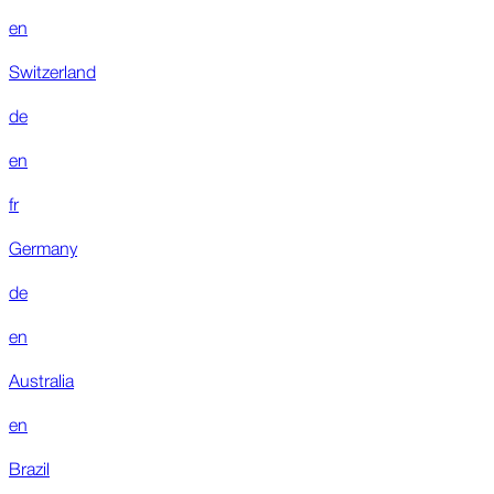
en
Switzerland
de
en
fr
Germany
de
en
Australia
en
Brazil