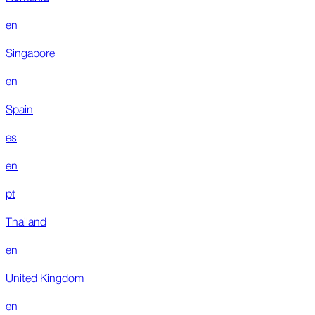
en
Singapore
en
Spain
es
en
pt
Thailand
en
United Kingdom
en