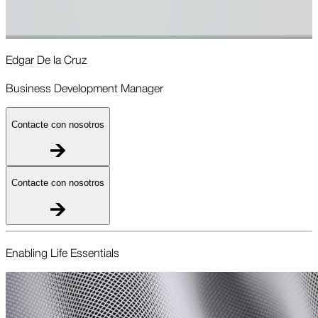
Edgar De la Cruz
E
Business Development Manager
G
Contacte con nosotros
Contacte con nosotros
Enabling Life Essent­ials