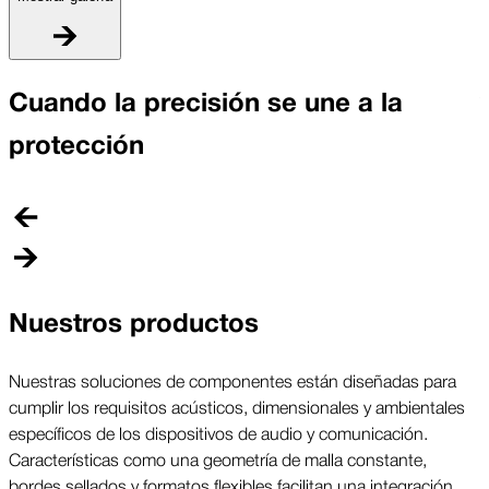
A
Cuando la precisión se une a la
U
protección
p
r
Nuestros productos
Nuestras soluciones de componentes están diseñadas para
cumplir los requisitos acústicos, dimensionales y ambientales
específicos de los dispositivos de audio y comunicación.
Características como una geometría de malla constante,
bordes sellados y formatos flexibles facilitan una integración