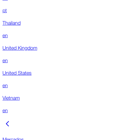
pt
Thailand
en
United Kingdom
en
United States
en
Vietnam
en
Mercados