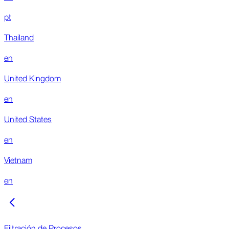
pt
Thailand
en
United Kingdom
en
United States
en
Vietnam
en
Filtración de Procesos