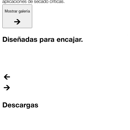
aplicaciones de secado críticas.
Mostrar galería
T
Diseñadas para encajar.
L
p
a
Descargas