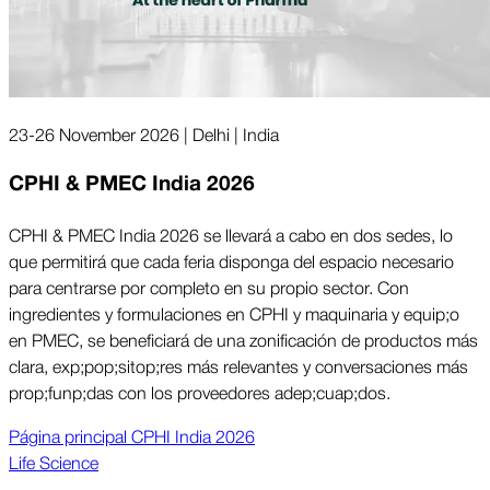
23-26 November 2026 | Delhi | India
CPHI & PMEC India 2026
CPHI & PMEC India 2026 se llevará a cabo en dos sedes, lo
que permitirá que cada feria disponga del espacio necesario
para centrarse por completo en su propio sector. Con
ingredientes y formulaciones en CPHI y maquinaria y equi­p;o
en PMEC, se beneficiará de una zonificación de productos más
clara, ex­p;po­p;sito­p;res más relevantes y conversaciones más
pro­p;fun­p;das con los proveedores ade­p;cua­p;dos.
Página prin­ci­pal CPHI India 2026
Life Science