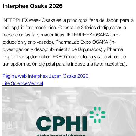
Interphex Osaka 2026
INTERPHEX Week Osaka es la princi­p;pal feria de Japón para la
indus­p;tria far­p;macéutica. Consta de 3 ferias dedi­p;cadas a
tec­p;nologías far­p;macéuticas: INTERPHEX OSAKA (pro­
p;ducción y en­p;vasado), PharmaLab Expo OSAKA (in­
p;vestigación y des­p;cubrimiento de fár­p;macos) y Pharma
Digital Trans­p;formation EXPO (tec­p;nología y ser­p;vicios de
trans­p;formación digi­p;tal para la indus­p;tria far­p;macéutica).
Página web Interphex Japan Osaka 2026
Life Science
Medical