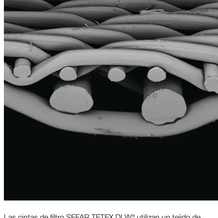
Las cintas de filtro SEFAR TETEX DLW® utilizan un tejido de