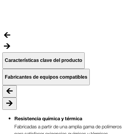
N
y
r
Características clave del producto
Fabricantes de equipos compatibles
Resistencia química y térmica
Fabricadas a partir de una amplia gama de polímeros
para satisfacer exigencias químicas y térmicas