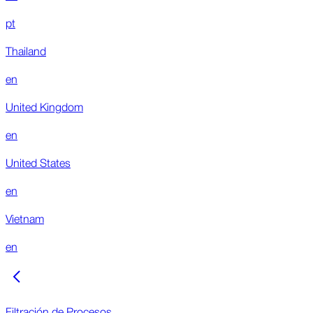
pt
Thailand
en
United Kingdom
en
United States
en
Vietnam
en
Filtración de Procesos