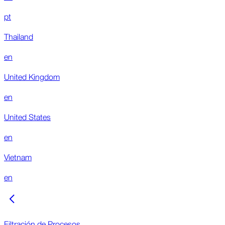
pt
Thailand
en
United Kingdom
en
United States
en
Vietnam
en
Filtración de Procesos