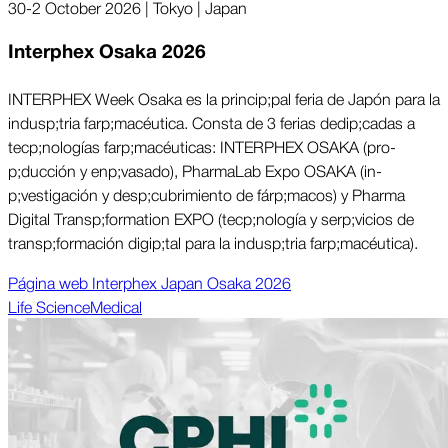
30-2 October 2026 | Tokyo | Japan
Interphex Osaka 2026
INTERPHEX Week Osaka es la princi­p;pal feria de Japón para la
indus­p;tria far­p;macéutica. Consta de 3 ferias dedi­p;cadas a
tec­p;nologías far­p;macéuticas: INTERPHEX OSAKA (pro­
p;ducción y en­p;vasado), PharmaLab Expo OSAKA (in­
p;vestigación y des­p;cubrimiento de fár­p;macos) y Pharma
Digital Trans­p;formation EXPO (tec­p;nología y ser­p;vicios de
trans­p;formación digi­p;tal para la indus­p;tria far­p;macéutica).
Página web Interphex Japan Osaka 2026
Life Science
Medical