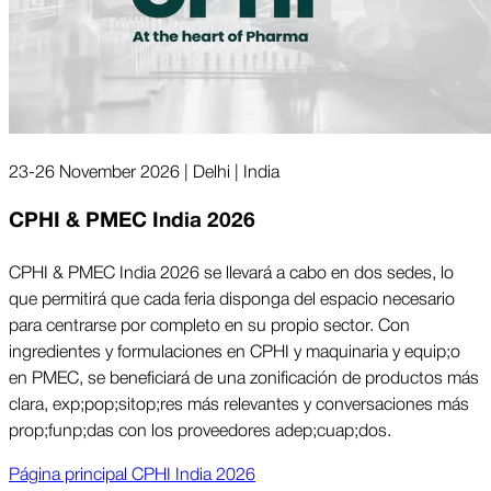
23-26 November 2026 | Delhi | India
CPHI & PMEC India 2026
CPHI & PMEC India 2026 se llevará a cabo en dos sedes, lo
que permitirá que cada feria disponga del espacio necesario
para centrarse por completo en su propio sector. Con
ingredientes y formulaciones en CPHI y maquinaria y equi­p;o
en PMEC, se beneficiará de una zonificación de productos más
clara, ex­p;po­p;sito­p;res más relevantes y conversaciones más
pro­p;fun­p;das con los proveedores ade­p;cua­p;dos.
Página prin­ci­pal CPHI India 2026