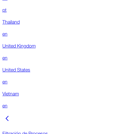
pt
Thailand
en
United Kingdom
en
United States
en
Vietnam
en
Filtración de Procesos