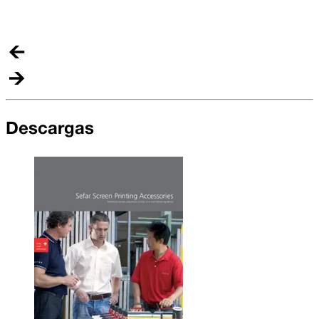
y
p
Descargas