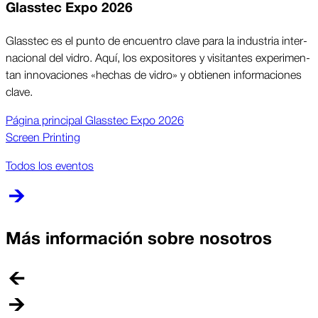
Glasstec Expo 2026
Glasstec es el punto de en­cuen­tro clave para la in­dus­tria in­ter­
na­cio­nal del vi­dro. Aquí, los ex­po­si­to­res y visi­tan­tes ex­pe­ri­men­
tan in­no­va­cio­nes «he­chas de vi­dro» y ob­tie­nen in­for­ma­cio­nes
cla­ve.
Página prin­ci­pal Glasstec Expo 2026
Screen Printing
Todos los eventos
Más información sobre nosotros