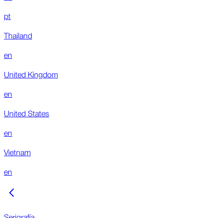
pt
Thailand
en
United Kingdom
en
United States
en
Vietnam
en
Serigrafía