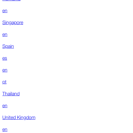
en
Singapore
en
Spain
es
en
pt
Thailand
en
United Kingdom
en