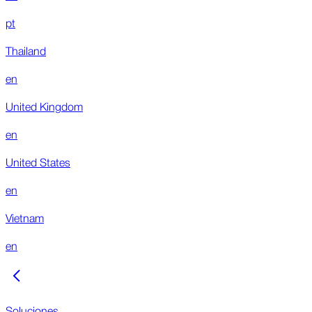
pt
Thailand
en
United Kingdom
en
United States
en
Vietnam
en
Soluciones