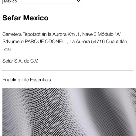
Sefar Mexico
Carretera Tepotzotlán la Aurora Km .1, Nave 3 Módulo “A”
S/Número PARQUE ODONELL, La Aurora 54716 Cuautitlán
Izcalli
Sefar S.A. de C.V.
Enabling Life Essent­ials