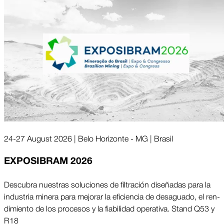
24-27 August 2026 | Belo Horizonte - MG | Brasil
EXPOSIBRAM 2026
Descubra nuestras solu­ciones de filtra­ción dise­ñadas para la
indus­tria minera para mejo­rar la efi­ciencia de des­agua­do, el ren­
di­miento de los proce­sos y la fia­bilidad opera­tiva. Stand Q53 y
R18