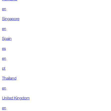
en
Singapore
en
Spain
es
en
pt
Thailand
en
United Kingdom
en