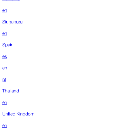
en
Singapore
en
Spain
es
en
pt
Thailand
en
United Kingdom
en