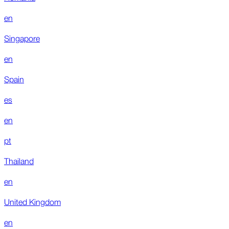
en
Singapore
en
Spain
es
en
pt
Thailand
en
United Kingdom
en